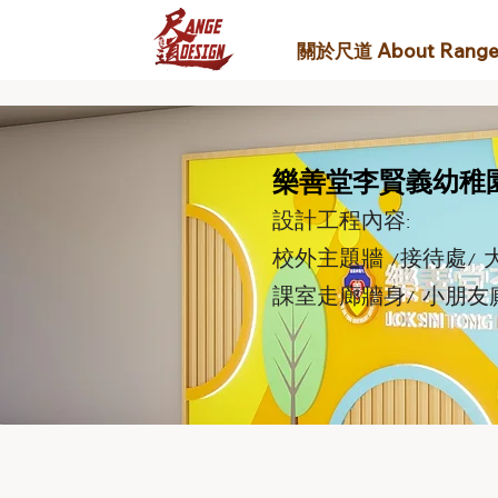
關於尺道 About Rang
樂善堂李賢義幼稚
設計工程內容:
校外主題牆 /接待處/
​課室走廊牆身/ 小朋友