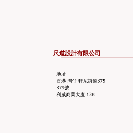
​尺道設計有限公司
地址
香港 灣仔 軒尼詩道375-
379號
利威商業大廈 13B