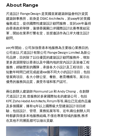
​About Range
尺道設計 Range Design 是英國皇家建築師協會特許資質
建築師事務所，前身是 DSAC Architects，於2009年於英國
倫敦成立，提供國際性建築設計顧問服務，並於2011年贏得
由香港政府舉辦，蓮塘香園圍口岸國際設計比賽專業組冠
軍，開始在業界打響名堂，並授邀請作為口岸大樓主設計
顧問。
2017年開始，公司加強香港本地服務為主要核心業務目的,
公司改以 尺道設計有限公司 Range Design Limited 為新公
司品牌，目的除了以往優質的建築設計顧問服務外，增加
更多資源開發以香港以及中國內地的室內設計及裝修工程
服務，經驗豐富的團隊，承接各大小設計及工程項目，短
短數年時間已經完成超過100個不同大小的設計項目，包括
發展商項目、各大小辦公室、餐飲、教育機構等。展示出
優秀的服務與品質，廣受市場和客戶認可。
兩位創辦人建築師 Raimund Loi 和 Andy Chang，在創辦
尺道設計之前, 曾服務於多家國際知名的建築公司，包括
KPF, Zaha Hadid Architects, Rmjm等等, 兩位已完成作品遍
及多個國家，擁有15年以上國際級大型建築設計項目經
驗，包括設計、管理、業務拓展等等。近年,兩位創辦人同
時都參與很多本地服務組織, 不僅在專業領域的服務, 務求
在其他不同層面,都可以做出貢獻.