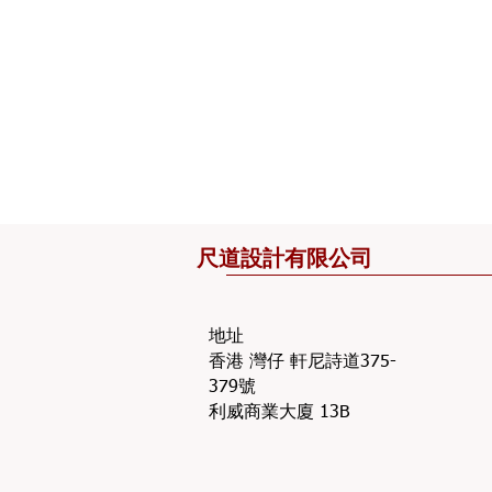
​尺道設計有限公司
地址
香港 灣仔 軒尼詩道375-
379號
利威商業大廈 13B