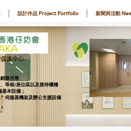
e
設計作品 Project Portfolio
新聞與活動 New
康促進中心
促銷展示等
、等候/座位區以及接待櫃檯
備基本設備；
站、伺服器機架及辦公支援設備
等。