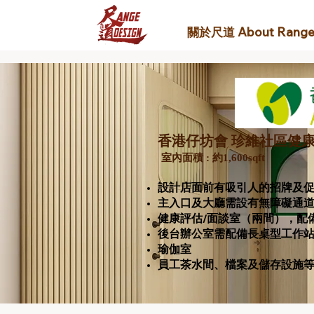
關於尺道 About Rang
香港仔坊會 珍維社區健
室內面積 : ​約1,600sqft
設計店面前有吸引人的招牌及
主入口及大廳需設有無障礙通道
健康評估/面談室（兩間），配
後台辦公室需配備長桌型工作
瑜伽室
員工茶水間、檔案及儲存設施